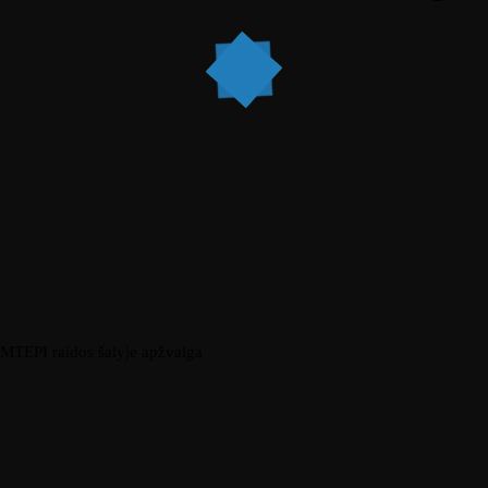
MTEPI raidos šalyje apžvalga